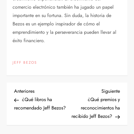
comercio electrónico también ha jugado un papel
importante en su fortuna. Sin duda, la historia de
Bezos es un ejemplo inspirador de cómo el
emprendimiento y la perseverancia pueden llevar al
éxito financiero.
JEFF BEZOS
N
Entrada
Siguien
Anteriores
Siguiente
anterior
entrad
¿Qué libros ha
¿Qué premios y
a
recomendado Jeff Bezos?
reconocimientos ha
recibido Jeff Bezos?
v