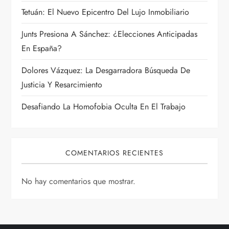
n
Tetuán: El Nuevo Epicentro Del Lujo Inmobiliario
t
Junts Presiona A Sánchez: ¿Elecciones Anticipadas
En España?
r
Dolores Vázquez: La Desgarradora Búsqueda De
a
Justicia Y Resarcimiento
d
Desafiando La Homofobia Oculta En El Trabajo
a
s
COMENTARIOS RECIENTES
No hay comentarios que mostrar.