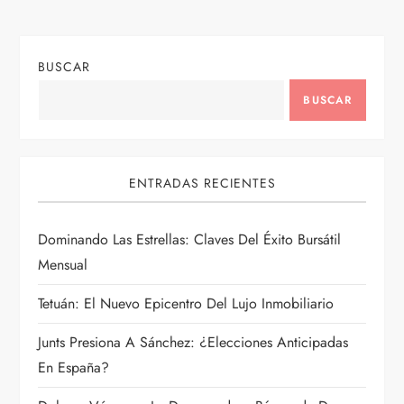
c
i
BUSCAR
ó
BUSCAR
n
d
ENTRADAS RECIENTES
e
Dominando Las Estrellas: Claves Del Éxito Bursátil
e
Mensual
n
Tetuán: El Nuevo Epicentro Del Lujo Inmobiliario
t
Junts Presiona A Sánchez: ¿Elecciones Anticipadas
En España?
r