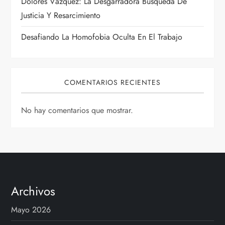
Dolores Vázquez: La Desgarradora Búsqueda De
a
Justicia Y Resarcimiento
d
Desafiando La Homofobia Oculta En El Trabajo
a
s
COMENTARIOS RECIENTES
No hay comentarios que mostrar.
Archivos
Mayo 2026