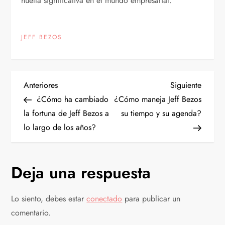
huella significativa en el mundo empresarial.
JEFF BEZOS
N
Entrada
Siguien
Anteriores
Siguiente
anterior
entrad
¿Cómo ha cambiado
¿Cómo maneja Jeff Bezos
a
la fortuna de Jeff Bezos a
su tiempo y su agenda?
lo largo de los años?
v
e
Deja una respuesta
g
Lo siento, debes estar
conectado
para publicar un
a
comentario.