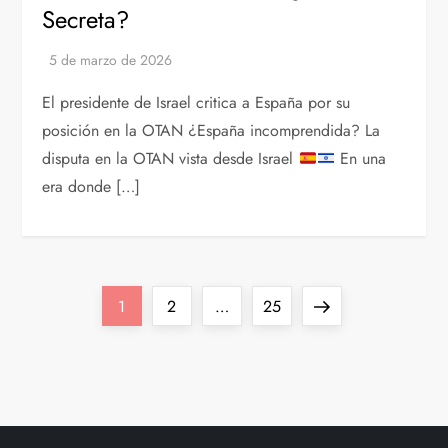
Secreta?
El presidente de Israel critica a España por su
posición en la OTAN ¿España incomprendida? La
disputa en la OTAN vista desde Israel
En una
era donde […]
P
Página
Página
Página
Siguiente
1
2
…
25
a
página
g