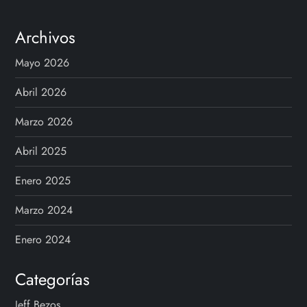
i
n
Archivos
a
Mayo 2026
c
Abril 2026
i
Marzo 2026
Abril 2025
ó
Enero 2025
n
Marzo 2024
d
Enero 2024
e
Categorías
e
Jeff Bezos