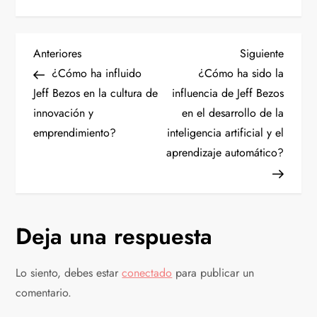
N
Entrada
Siguien
Anteriores
Siguiente
anterior
entrad
¿Cómo ha influido
¿Cómo ha sido la
a
Jeff Bezos en la cultura de
influencia de Jeff Bezos
innovación y
en el desarrollo de la
v
emprendimiento?
inteligencia artificial y el
e
aprendizaje automático?
g
a
Deja una respuesta
c
Lo siento, debes estar
conectado
para publicar un
i
comentario.