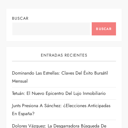
ó
n
BUSCAR
d
BUSCAR
e
e
ENTRADAS RECIENTES
n
Dominando Las Estrellas: Claves Del Éxito Bursátil
t
Mensual
Tetuán: El Nuevo Epicentro Del Lujo Inmobiliario
r
Junts Presiona A Sánchez: ¿Elecciones Anticipadas
a
En España?
d
Dolores Vázquez: La Desgarradora Búsqueda De