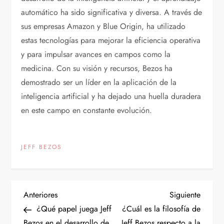
automático ha sido significativa y diversa. A través de
sus empresas Amazon y Blue Origin, ha utilizado
estas tecnologías para mejorar la eficiencia operativa
y para impulsar avances en campos como la
medicina. Con su visión y recursos, Bezos ha
demostrado ser un líder en la aplicación de la
inteligencia artificial y ha dejado una huella duradera
en este campo en constante evolución.
JEFF BEZOS
N
Entrada
Siguien
Anteriores
Siguiente
anterior
entrad
¿Qué papel juega Jeff
¿Cuál es la filosofía de
a
Bezos en el desarrollo de
Jeff Bezos respecto a la