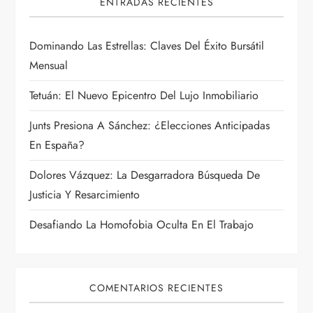
ENTRADAS RECIENTES
e
e
Dominando Las Estrellas: Claves Del Éxito Bursátil
Mensual
n
Tetuán: El Nuevo Epicentro Del Lujo Inmobiliario
t
Junts Presiona A Sánchez: ¿Elecciones Anticipadas
r
En España?
a
Dolores Vázquez: La Desgarradora Búsqueda De
Justicia Y Resarcimiento
d
Desafiando La Homofobia Oculta En El Trabajo
a
s
COMENTARIOS RECIENTES