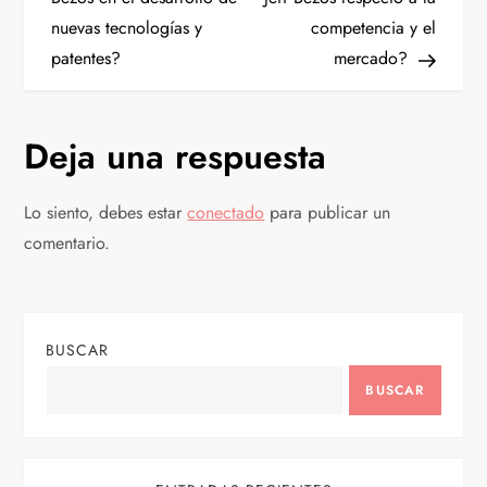
nuevas tecnologías y
competencia y el
v
patentes?
mercado?
e
g
Deja una respuesta
a
Lo siento, debes estar
conectado
para publicar un
c
comentario.
i
ó
BUSCAR
n
BUSCAR
d