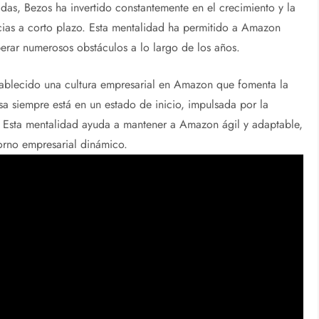
das, Bezos ha invertido constantemente en el crecimiento y la
ias a corto plazo. Esta mentalidad ha permitido a Amazon
erar numerosos obstáculos a lo largo de los años.
tablecido una cultura empresarial en Amazon que fomenta la
sa siempre está en un estado de inicio, impulsada por la
. Esta mentalidad ayuda a mantener a Amazon ágil y adaptable,
torno empresarial dinámico.