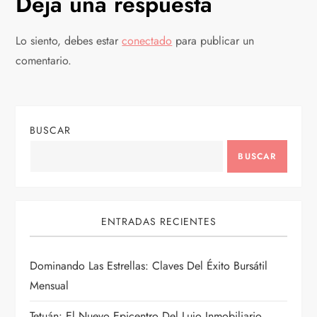
g
Deja una respuesta
a
Lo siento, debes estar
conectado
para publicar un
c
comentario.
i
ó
BUSCAR
n
BUSCAR
d
ENTRADAS RECIENTES
e
e
Dominando Las Estrellas: Claves Del Éxito Bursátil
Mensual
n
Tetuán: El Nuevo Epicentro Del Lujo Inmobiliario