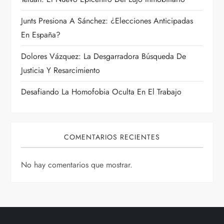
t
Junts Presiona A Sánchez: ¿Elecciones Anticipadas
r
En España?
a
Dolores Vázquez: La Desgarradora Búsqueda De
Justicia Y Resarcimiento
d
Desafiando La Homofobia Oculta En El Trabajo
a
s
COMENTARIOS RECIENTES
No hay comentarios que mostrar.