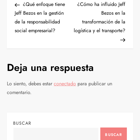
anterior
entrad
¿Qué enfoque tiene
¿Cómo ha influido Jeff
a
Jeff Bezos en la gestión
Bezos en la
de la responsabilidad
transformación de la
v
social empresarial?
logística y el transporte?
e
g
Deja una respuesta
a
c
Lo siento, debes estar
conectado
para publicar un
comentario.
i
ó
BUSCAR
n
BUSCAR