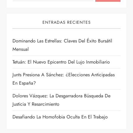
d
e
ENTRADAS RECIENTES
e
Dominando Las Estrellas: Claves Del Éxito Bursátil
n
Mensual
t
Tetuán: El Nuevo Epicentro Del Lujo Inmobiliario
r
Junts Presiona A Sánchez: ¿Elecciones Anticipadas
En España?
a
Dolores Vázquez: La Desgarradora Búsqueda De
d
Justicia Y Resarcimiento
a
Desafiando La Homofobia Oculta En El Trabajo
s