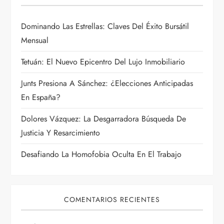
e
Dominando Las Estrellas: Claves Del Éxito Bursátil
e
Mensual
n
Tetuán: El Nuevo Epicentro Del Lujo Inmobiliario
t
Junts Presiona A Sánchez: ¿Elecciones Anticipadas
En España?
r
Dolores Vázquez: La Desgarradora Búsqueda De
a
Justicia Y Resarcimiento
d
Desafiando La Homofobia Oculta En El Trabajo
a
s
COMENTARIOS RECIENTES