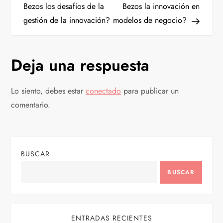
a
Bezos los desafíos de la
Bezos la innovación en
gestión de la innovación?
modelos de negocio?
v
e
Deja una respuesta
g
Lo siento, debes estar
conectado
para publicar un
a
comentario.
c
i
BUSCAR
ó
BUSCAR
n
d
ENTRADAS RECIENTES