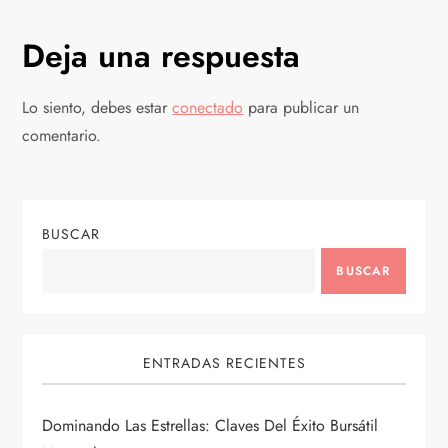
e
g
Deja una respuesta
a
Lo siento, debes estar
conectado
para publicar un
c
comentario.
i
ó
BUSCAR
n
BUSCAR
d
ENTRADAS RECIENTES
e
e
Dominando Las Estrellas: Claves Del Éxito Bursátil