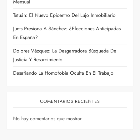
Mensual
n
Tetuán: El Nuevo Epicentro Del Lujo Inmobiliario
t
Junts Presiona A Sánchez: ¿Elecciones Anticipadas
r
En España?
a
Dolores Vázquez: La Desgarradora Búsqueda De
Justicia Y Resarcimiento
d
Desafiando La Homofobia Oculta En El Trabajo
a
s
COMENTARIOS RECIENTES
No hay comentarios que mostrar.