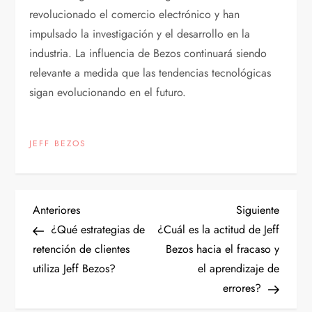
revolucionado el comercio electrónico y han
impulsado la investigación y el desarrollo en la
industria. La influencia de Bezos continuará siendo
relevante a medida que las tendencias tecnológicas
sigan evolucionando en el futuro.
JEFF BEZOS
N
Entrada
Siguien
Anteriores
Siguiente
anterior
entrad
¿Qué estrategias de
¿Cuál es la actitud de Jeff
a
retención de clientes
Bezos hacia el fracaso y
utiliza Jeff Bezos?
el aprendizaje de
v
errores?