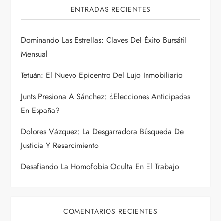
ENTRADAS RECIENTES
e
e
Dominando Las Estrellas: Claves Del Éxito Bursátil
Mensual
n
Tetuán: El Nuevo Epicentro Del Lujo Inmobiliario
t
Junts Presiona A Sánchez: ¿Elecciones Anticipadas
r
En España?
a
Dolores Vázquez: La Desgarradora Búsqueda De
Justicia Y Resarcimiento
d
Desafiando La Homofobia Oculta En El Trabajo
a
s
COMENTARIOS RECIENTES