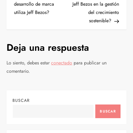
a
desarrollo de marca
Jeff Bezos en la gestión
utiliza Jeff Bezos?
del crecimiento
v
sostenible?
e
g
Deja una respuesta
a
Lo siento, debes estar
conectado
para publicar un
c
comentario.
i
ó
BUSCAR
n
BUSCAR
d