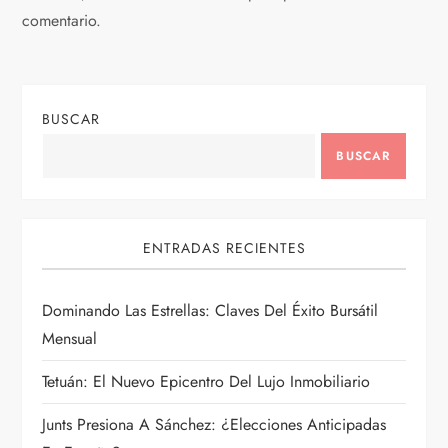
c
comentario.
i
ó
BUSCAR
n
BUSCAR
d
ENTRADAS RECIENTES
e
e
Dominando Las Estrellas: Claves Del Éxito Bursátil
Mensual
n
Tetuán: El Nuevo Epicentro Del Lujo Inmobiliario
t
Junts Presiona A Sánchez: ¿Elecciones Anticipadas