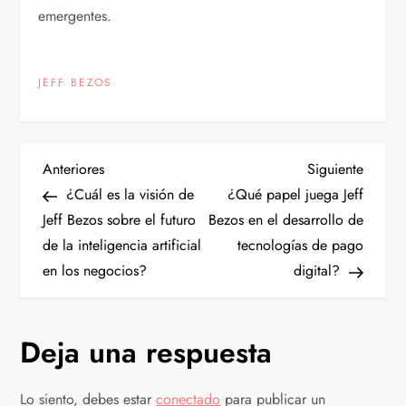
emergentes.
JEFF BEZOS
N
Entrada
Siguien
Anteriores
Siguiente
anterior
entrad
¿Cuál es la visión de
¿Qué papel juega Jeff
a
Jeff Bezos sobre el futuro
Bezos en el desarrollo de
de la inteligencia artificial
tecnologías de pago
v
en los negocios?
digital?
e
g
Deja una respuesta
a
Lo siento, debes estar
conectado
para publicar un