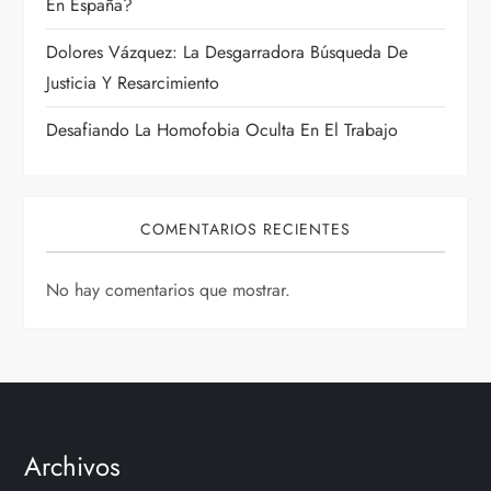
r
En España?
a
Dolores Vázquez: La Desgarradora Búsqueda De
Justicia Y Resarcimiento
d
Desafiando La Homofobia Oculta En El Trabajo
a
s
COMENTARIOS RECIENTES
No hay comentarios que mostrar.
Archivos