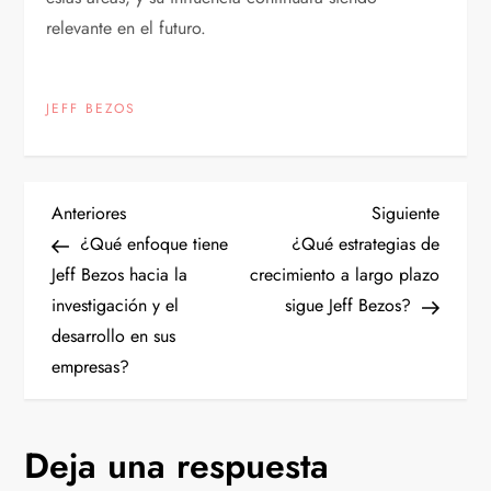
relevante en el futuro.
JEFF BEZOS
N
Entrada
Siguien
Anteriores
Siguiente
anterior
entrad
¿Qué enfoque tiene
¿Qué estrategias de
a
Jeff Bezos hacia la
crecimiento a largo plazo
investigación y el
sigue Jeff Bezos?
v
desarrollo en sus
e
empresas?
g
Deja una respuesta
a