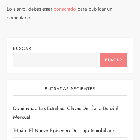
c
Lo siento, debes estar
conectado
para publicar un
comentario.
i
ó
BUSCAR
n
BUSCAR
d
e
ENTRADAS RECIENTES
e
Dominando Las Estrellas: Claves Del Éxito Bursátil
n
Mensual
t
Tetuán: El Nuevo Epicentro Del Lujo Inmobiliario