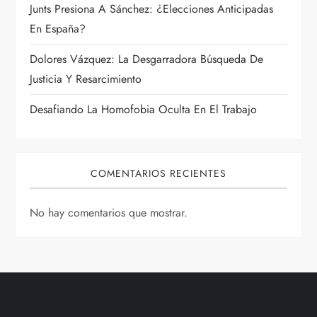
r
Junts Presiona A Sánchez: ¿Elecciones Anticipadas
En España?
a
Dolores Vázquez: La Desgarradora Búsqueda De
d
Justicia Y Resarcimiento
a
Desafiando La Homofobia Oculta En El Trabajo
s
COMENTARIOS RECIENTES
No hay comentarios que mostrar.