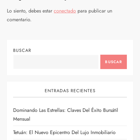
a
Lo siento, debes estar
conectado
para publicar un
c
comentario.
i
ó
BUSCAR
n
BUSCAR
d
ENTRADAS RECIENTES
e
e
Dominando Las Estrellas: Claves Del Éxito Bursátil
Mensual
n
Tetuán: El Nuevo Epicentro Del Lujo Inmobiliario
t