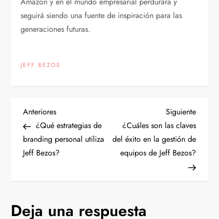
Amazon y en el mundo empresarial perdurará y
seguirá siendo una fuente de inspiración para las
generaciones futuras.
JEFF BEZOS
N
Entrada
Siguien
Anteriores
Siguiente
anterior
entrad
¿Qué estrategias de
¿Cuáles son las claves
a
branding personal utiliza
del éxito en la gestión de
Jeff Bezos?
equipos de Jeff Bezos?
v
e
g
Deja una respuesta