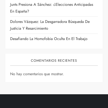
Junts Presiona A Sánchez: ¿Elecciones Anticipadas
r
En España?
a
Dolores Vázquez: La Desgarradora Búsqueda De
Justicia Y Resarcimiento
d
Desafiando La Homofobia Oculta En El Trabajo
a
s
COMENTARIOS RECIENTES
No hay comentarios que mostrar.