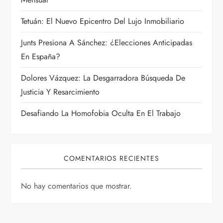
t
Tetuán: El Nuevo Epicentro Del Lujo Inmobiliario
r
Junts Presiona A Sánchez: ¿Elecciones Anticipadas
a
En España?
d
Dolores Vázquez: La Desgarradora Búsqueda De
Justicia Y Resarcimiento
a
Desafiando La Homofobia Oculta En El Trabajo
s
COMENTARIOS RECIENTES
No hay comentarios que mostrar.