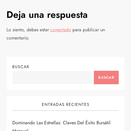
a
Deja una respuesta
c
Lo siento, debes estar
conectado
para publicar un
i
comentario.
ó
n
BUSCAR
d
BUSCAR
e
e
ENTRADAS RECIENTES
n
Dominando Las Estrellas: Claves Del Éxito Bursátil
Mensual