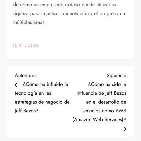
de cómo un empresario exitoso puede utilizar su
riqueza para impulsar la innovación y el progreso en
múltiples áreas.
JEFF BEZOS
N
Entrada
Siguien
Anteriores
Siguiente
anterior
entrad
¿Cómo ha influido la
¿Cómo ha sido la
a
tecnología en las
influencia de Jeff Bezos
estrategias de negocio de
en el desarrollo de
v
Jeff Bezos?
servicios como AWS
e
(Amazon Web Services)?
g