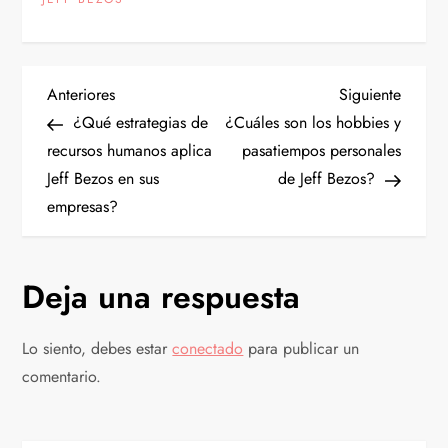
N
Entrada
Siguien
Anteriores
Siguiente
anterior
entrad
¿Qué estrategias de
¿Cuáles son los hobbies y
a
recursos humanos aplica
pasatiempos personales
Jeff Bezos en sus
de Jeff Bezos?
v
empresas?
e
g
Deja una respuesta
a
Lo siento, debes estar
conectado
para publicar un
c
comentario.
i