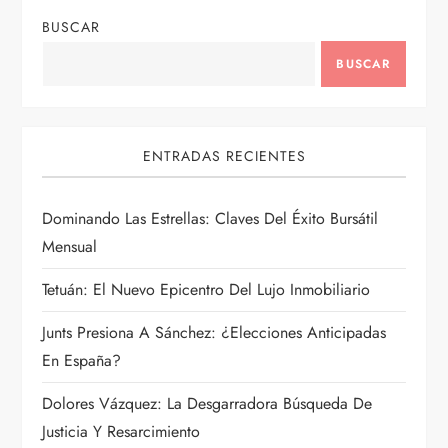
ó
BUSCAR
n
BUSCAR
d
ENTRADAS RECIENTES
e
e
Dominando Las Estrellas: Claves Del Éxito Bursátil
Mensual
n
Tetuán: El Nuevo Epicentro Del Lujo Inmobiliario
t
Junts Presiona A Sánchez: ¿Elecciones Anticipadas
r
En España?
a
Dolores Vázquez: La Desgarradora Búsqueda De
Justicia Y Resarcimiento