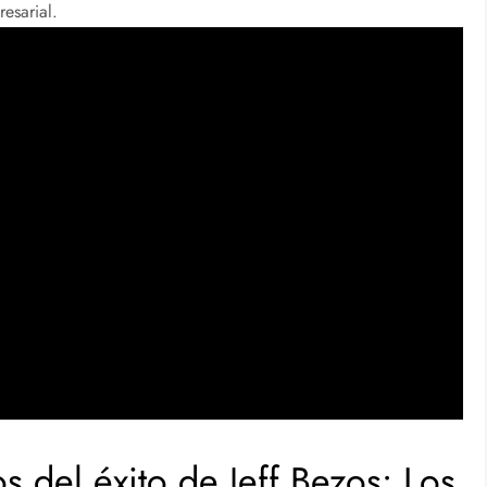
esarial.
s del éxito de Jeff Bezos: Los