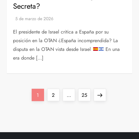
Secreta?
El presidente de Israel critica a España por su
posición en la OTAN ¿España incomprendida? La
disputa en la OTAN vista desde Israel
En una
era donde […]
P
Página
Página
Página
Siguiente
1
2
…
25
a
página
g