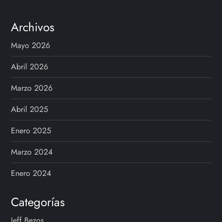
i
n
Archivos
a
Mayo 2026
c
Abril 2026
i
Marzo 2026
Abril 2025
ó
Enero 2025
n
Marzo 2024
d
Enero 2024
e
Categorías
e
Jeff Bezos